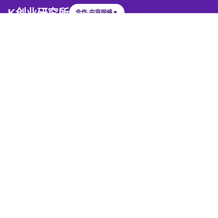
K创业研究所
合作·内容网络
▼
K创业研究所提供餐饮创业咨询、创业教育、加盟准备审
查、门店经营改善、韩国市场进入及AI创业工具。
商号
K创业研究所
首席顾问
姜钟宪
营业执照号
674-09-03306
咨询领域
餐饮创业 · 小微企业教育 · 门店改善 · 加盟品
牌孵化
联系电话
+82-10-5223-4600
电子邮箱
bizidea@hanmail.net